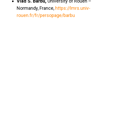
Vlad S. Barbu,
University of Rouen –
Normandy, France,
https://lmrs.univ-
rouen.fr/fr/persopage/barbu