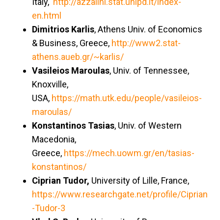
Italy,
http://azzalini.stat.unipd.it/index-
en.html
Dimitrios Karlis
, Athens Univ. of Economics
& Business, Greece,
http://www2.stat-
athens.aueb.gr/~karlis/
Vasileios Maroulas
, Univ. of Tennessee,
Knoxville,
USA,
https://math.utk.edu/people/vasileios-
maroulas/
Konstantinos Tasias
, Univ. of Western
Macedonia,
Greece,
https://mech.uowm.gr/en/tasias-
konstantinos/
Ciprian Tudor,
University of Lille, France,
https://www.researchgate.net/profile/Ciprian
-Tudor-3