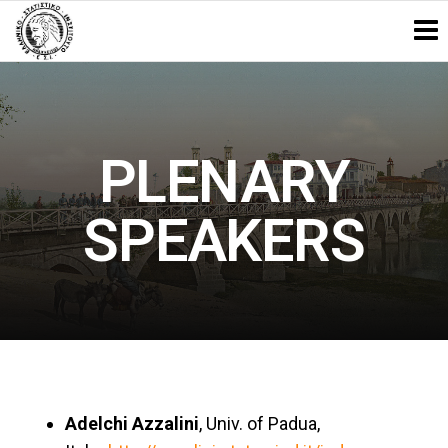
Ελληνικό
37ο
Πανελλήνιο
Στατιστικό
και 3ο
Διεθνές
Ινστιτούτο
Συνέδριο
(ΕΣΙ)
Στατιστικής
PLENARY
SPEAKERS
Adelchi Azzalini
, Univ. of Padua,